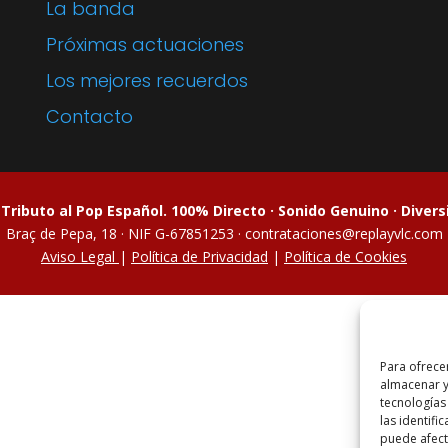
La banda
Próximas actuaciones
Los mejores recuerdos
Contacto
·
Tributo al Pop Español. 100% Directo · Sonido Genuino · Diver
Braç de Pepa, 18 · NIF G-67851253 · contrataciones@replayvlc.com
Aviso Legal
|
Política de Privacidad
|
Política de Cookies
Para ofrece
almacenar y
tecnologías
las identifi
puede afecta