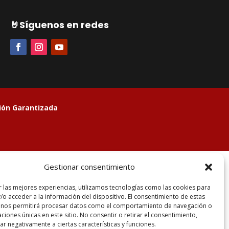
🤘
Síguenos en redes
sión Garantizada
Gestionar consentimiento
r las mejores experiencias, utilizamos tecnologías como las cookies para
/o acceder a la información del dispositivo. El consentimiento de estas
 nos permitirá procesar datos como el comportamiento de navegación o
caciones únicas en este sitio. No consentir o retirar el consentimiento,
r negativamente a ciertas características y funciones.